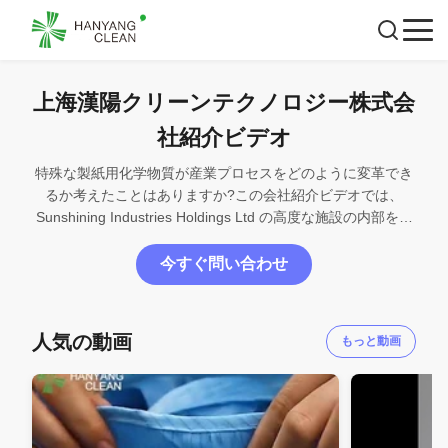
上海漢陽クリーンテクノロジー株式会
社紹介ビデオ
特殊な製紙用化学物質が産業プロセスをどのように変革でき
るか考えたことはありますか?この会社紹介ビデオでは、
Sunshining Industries Holdings Ltd の高度な施設の内部を紹
介し、同社の高度な研究開発能力と、消泡剤、歩留まり向上
剤、その他の製紙用化学薬品の年間 30 万トン以上の生産を
今すぐ問い合わせ
紹介します。同社のカスタマイズされたソリューションが、
紙パルプ製造から水処理、石油産業に至るまで、世界中の業
界にどのようにサービスを提供しているかをご覧ください。
人気の動画
もっと動画