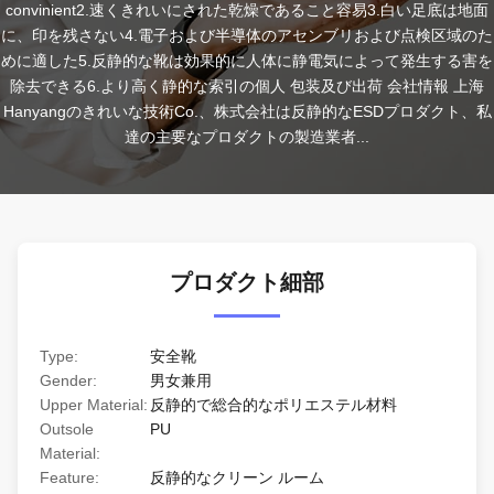
convinient2.速くきれいにされた乾燥であること容易3.白い足底は地面
に、印を残さない4.電子および半導体のアセンブリおよび点検区域のた
めに適した5.反静的な靴は効果的に人体に静電気によって発生する害を
除去できる6.より高く静的な索引の個人 包装及び出荷 会社情報 上海
Hanyangのきれいな技術Co.、株式会社は反静的なESDプロダクト、私
達の主要なプロダクトの製造業者...
プロダクト細部
Type:
安全靴
Gender:
男女兼用
Upper Material:
反静的で総合的なポリエステル材料
Outsole
PU
Material:
Feature:
反静的なクリーン ルーム