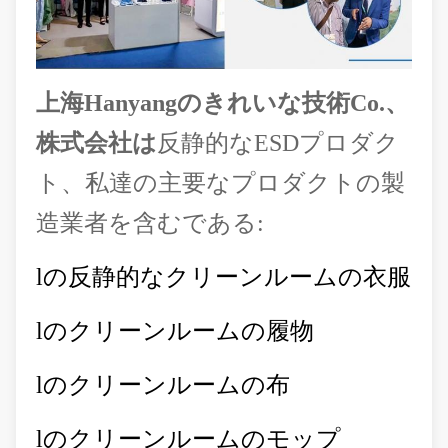
上海Hanyangのきれいな技術Co.、
株式会社は
反静的なESDプロダク
ト、私達の主要なプロダクトの製
造業者を含むである:
lの
反静的なクリーンルームの衣服
lの
クリーンルームの履物
lの
クリーンルームの布
lの
クリーンルームのモップ