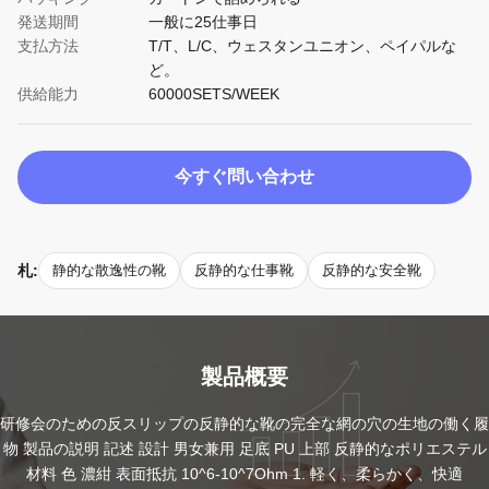
発送期間
一般に25仕事日
支払方法
T/T、L/C、ウェスタンユニオン、ペイパルな
ど。
供給能力
60000SETS/WEEK
今すぐ問い合わせ
札:
静的な散逸性の靴
反静的な仕事靴
反静的な安全靴
製品概要
研修会のための反スリップの反静的な靴の完全な網の穴の生地の働く履
物 製品の説明 記述 設計 男女兼用 足底 PU 上部 反静的なポリエステル
材料 色 濃紺 表面抵抗 10^6-10^7Ohm 1. 軽く、柔らかく、快適