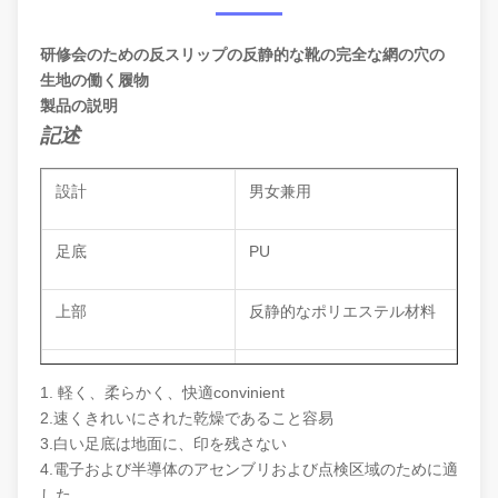
研修会のための反スリップの反静的な靴の完全な網の穴の
生地の働く履物
製品の説明
記述
設計
男女兼用
足底
PU
上部
反静的なポリエステル材料
色
濃紺
1. 軽く、柔らかく、快適convinient
2.速くきれいにされた乾燥であること容易
表面抵抗
10
^6-10^7Ohm
3.白い足底は地面に、印を残さない
4.電子および半導体のアセンブリおよび点検区域のために適
した