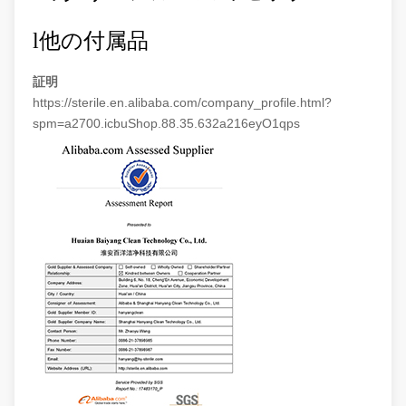
l
他の付属品
証明
https://sterile.en.alibaba.com/company_profile.html?
spm=a2700.icbuShop.88.35.632a216eyO1qps